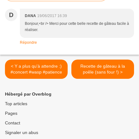
D
DANA
19/06/2017 16:39
Bonjour,<br /> Merci pour cette belle recette de gâteau facile à
réaliser.
Répondre
< Y a plus qu'à attendre :)
Recette de gâteau à la
#concert #wasp #patience
poêle (sans four !) >
Hébergé par Overblog
Top articles
Pages
Contact
Signaler un abus