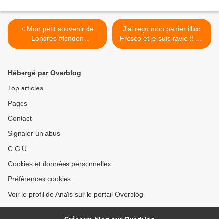
< Mon petit souvenir de
J'ai reçu mon panier illico
Londres #london
Fresco et je suis ravie !! De
#jemmacupcakes
bonnes recettes en
#jamieoliver #cupcakes
prévision !Vivement ce midi
😋 #illicofresco >
Hébergé par Overblog
Top articles
Pages
Contact
Signaler un abus
C.G.U.
Cookies et données personnelles
Préférences cookies
Voir le profil de Anaïs sur le portail Overblog