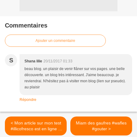
Commentaires
Ajouter un commentaire
S
Shana lilie
20/11/2017 01:33
beau blog. un plaisir de venir flâner sur vos pages. une belle
découverte. un blog très intéressant. J'aime beaucoup. je
reviendrai. N'hésitez pas à visiter mon blog (lien sur pseudo).
au plaisir
Répondre
< Mon article sur mon test
Miam des gaufres #wafles
#illicofresco est en ligne :)
#gouter >
Je peux déjà vous dire que