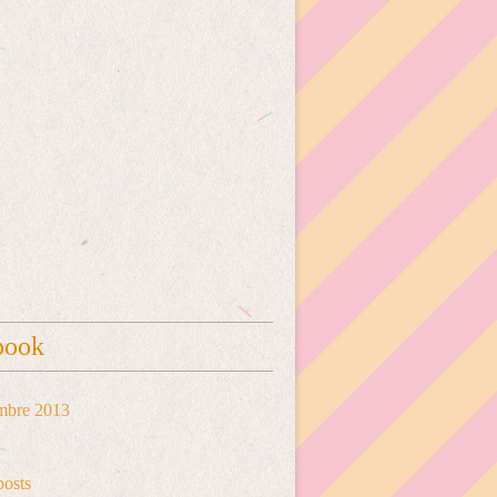
book
mbre 2013
posts