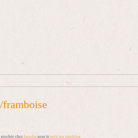
/framboise
e piochée chez
Isasolju
pour le
petit jeu interblog