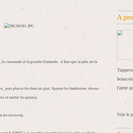
A pr
, la cassonade et la poudre d'amande. il faut que la pâte ait la
Tupperwa
beaucoup
j'aime q
s, puis placez-les dans un plat. Ajouter les framboises dessus
ux et mettre les grains).
Voir le p
n les recouvrir.
ostat 6 (180°C): le crumble est prêt lorsque la pâte est dorée.