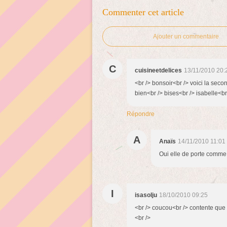
Commenter cet article
Ajouter un commentaire
C
cuisineetdelices
13/11/2010 20:
<br /> bonsoir<br /> voici la secon
bien<br /> bises<br /> isabelle<br 
Répondre
A
Anaïs
14/11/2010 11:01
Oui elle de porte comme
I
isasolju
18/10/2010 09:25
<br /> coucou<br /> contente que 
<br />