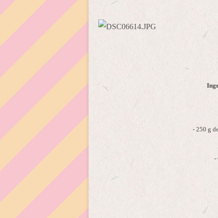
Ing
- 250 g d
-