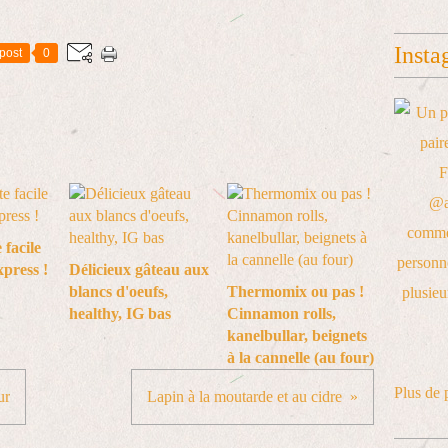
Insta
post
0
 facile
xpress !
Délicieux gâteau aux
blancs d'oeufs,
Thermomix ou pas !
healthy, IG bas
Cinnamon rolls,
kanelbullar, beignets
à la cannelle (au four)
Plus de 
ur
Lapin à la moutarde et au cidre