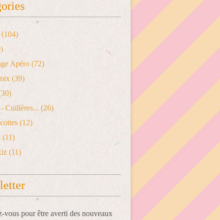
ories
(104)
)
age Apéro
(72)
mix
(39)
(30)
- Cuillères...
(26)
cottes
(12)
s
(11)
Riz
(11)
etter
vous pour être averti des nouveaux