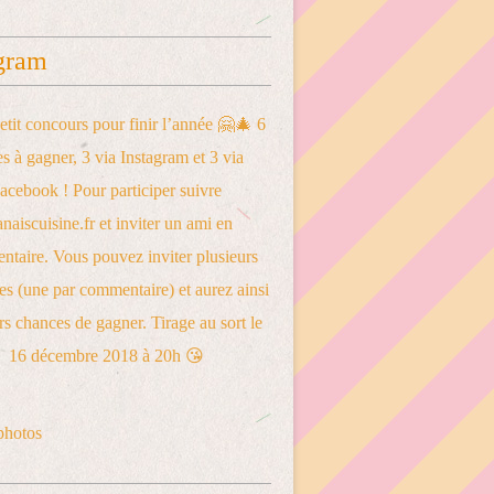
gram
photos