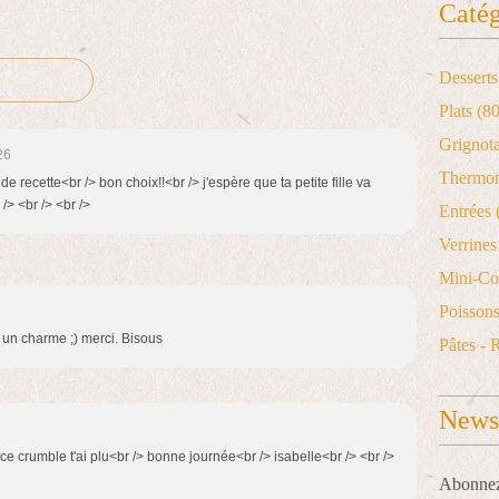
Catég
Desserts
Plats
(80
Grignot
26
Thermo
de recette<br /> bon choix!!<br /> j'espère que ta petite fille va
/> <br /> <br />
Entrées
Verrines 
Mini-Co
Poisson
 un charme ;) merci. Bisous
Pâtes - 
Newsl
ce crumble t'ai plu<br /> bonne journée<br /> isabelle<br /> <br />
Abonnez-