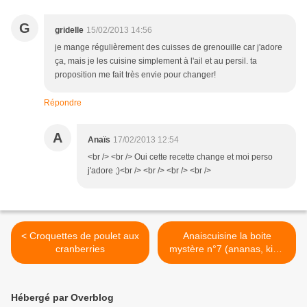
G
gridelle
15/02/2013 14:56
je mange régulièrement des cuisses de grenouille car j'adore
ça, mais je les cuisine simplement à l'ail et au persil. ta
proposition me fait très envie pour changer!
Répondre
A
Anaïs
17/02/2013 12:54
<br /> <br /> Oui cette recette change et moi perso
j'adore ;)<br /> <br /> <br /> <br />
< Croquettes de poulet aux
Anaiscuisine la boite
cranberries
mystère n°7 (ananas, kiwi,
saint-jacques, betterave
etc...) >
Hébergé par Overblog