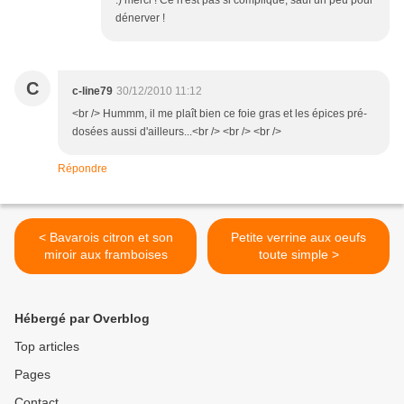
:) merci ! Ce n'est pas si compliqué, sauf un peu pour
dénerver !
C
c-line79
30/12/2010 11:12
<br /> Hummm, il me plaît bien ce foie gras et les épices pré-
dosées aussi d'ailleurs...<br /> <br /> <br />
Répondre
< Bavarois citron et son
Petite verrine aux oeufs
miroir aux framboises
toute simple >
Hébergé par Overblog
Top articles
Pages
Contact