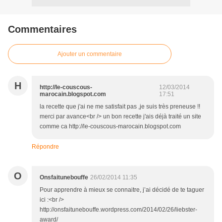
Commentaires
Ajouter un commentaire
H
http://le-couscous-
12/03/2014
marocain.blogspot.com
17:51
la recette que j'ai ne me satisfait pas ,je suis très preneuse !!
merci par avance<br /> un bon recette j'ais déjà traité un site
comme ca http://le-couscous-marocain.blogspot.com
Répondre
O
Onsfaitunebouffe
26/02/2014 11:35
Pour apprendre à mieux se connaitre, j’ai décidé de te taguer
ici :<br />
http://onsfaitunebouffe.wordpress.com/2014/02/26/liebster-
award/