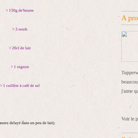
> 150g de beurre
A pr
> 3 oeufs
> 20cl de lait
> 1 oignon
Tupperwa
beaucoup
> 1 cuillère à café de sel
j'aime q
Voir le p
 aurez delayé dans un peu de lait).