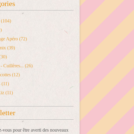
ories
(104)
)
age Apéro
(72)
mix
(39)
(30)
- Cuillères...
(26)
cottes
(12)
s
(11)
Riz
(11)
etter
vous pour être averti des nouveaux