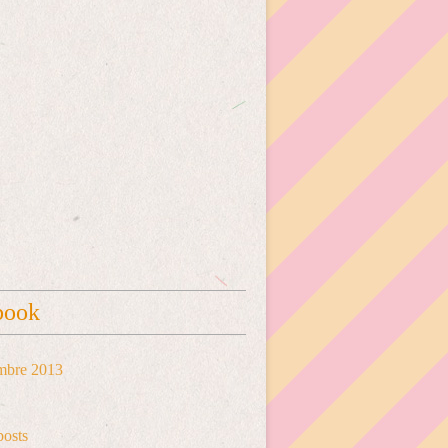
book
mbre 2013
posts