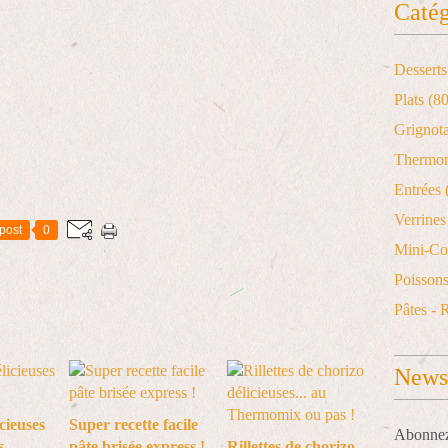
Catég
Desserts
Plats
(80
Grignot
Thermo
Entrées
Verrines 
post
0
Mini-Co
Poisson
Pâtes - 
Newsl
icieuses
Super recette facile
Abonnez-
s
pâte brisée express !
Rillettes de chorizo