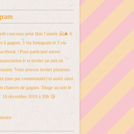
gram
photos