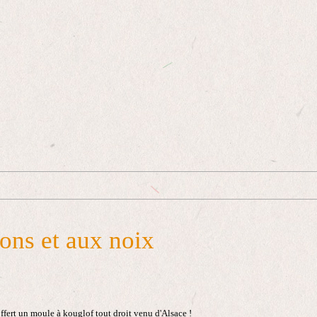
ons et aux noix
ert un moule à kouglof tout droit venu d'Alsace !