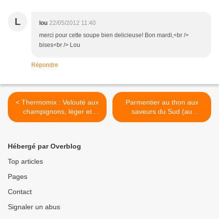
L
lou
22/05/2012 11:40
merci pour cette soupe bien delicieuse! Bon mardi,<br />
bises<br /> Lou
Répondre
< Thermomix : Velouté aux
Parmentier au thon aux
champignons, léger et
saveurs du Sud (au
excellent !
thermomix ou non) >
Hébergé par Overblog
Top articles
Pages
Contact
Signaler un abus