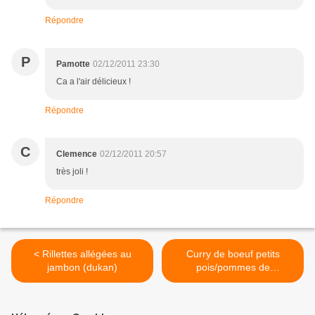
Répondre
P
Pamotte
02/12/2011 23:30
Ca a l'air délicieux !
Répondre
C
Clemence
02/12/2011 20:57
très joli !
Répondre
< Rillettes allégées au
Curry de boeuf petits
jambon (dukan)
pois/pommes de
terre/lentilles corail >