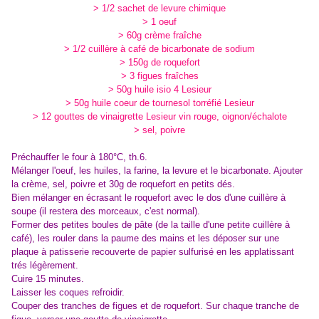
> 1/2 sachet de levure chimique
> 1 oeuf
> 60g crème fraîche
> 1/2 cuillère à café de bicarbonate de sodium
> 150g de roquefort
> 3 figues fraîches
> 50g huile isio 4 Lesieur
> 50g huile coeur de tournesol torréfié Lesieur
> 12 gouttes de vinaigrette Lesieur vin rouge, oignon/échalote
> sel, poivre
Préchauffer le four à 180°C, th.6.
Mélanger l'oeuf, les huiles, la farine, la levure et le bicarbonate. Ajouter
la crème, sel, poivre et 30g de roquefort en petits dés.
Bien mélanger en écrasant le roquefort avec le dos d'une cuillère à
soupe (il restera des morceaux, c'est normal).
Former des petites boules de pâte (de la taille d'une petite cuillère à
café), les rouler dans la paume des mains et les déposer sur une
plaque à patisserie recouverte de papier sulfurisé en les applatissant
trés légèrement.
Cuire 15 minutes.
Laisser les coques refroidir.
Couper des tranches de figues et de roquefort. Sur chaque tranche de