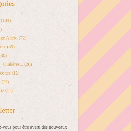
ories
(104)
)
age Apéro
(72)
mix
(39)
(30)
- Cuillères...
(26)
cottes
(12)
s
(11)
Riz
(11)
etter
vous pour être averti des nouveaux