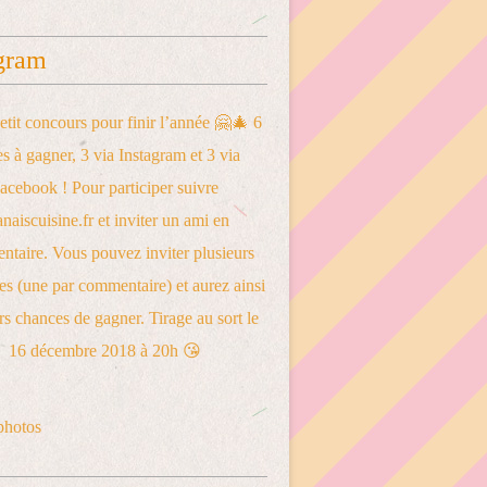
gram
photos