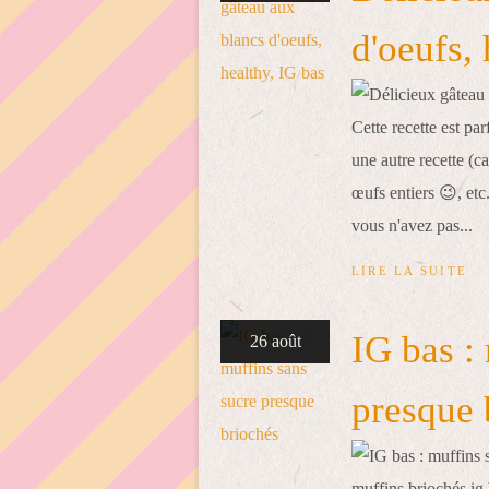
d'oeufs, 
Cette recette est pa
une autre recette (c
œufs entiers 😉, etc.
vous n'avez pas...
LIRE LA SUITE
IG bas :
26 août
presque 
muffins briochés ig 