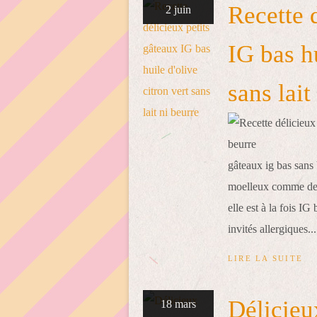
Recette 
2 juin
IG bas hu
sans lait
gâteaux ig bas sans b
moelleux comme de b
elle est à la fois IG 
invités allergiques...
LIRE LA SUITE
Délicieu
18 mars