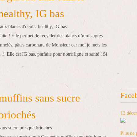
healthy, IG bas
rfaite ! Elle permet de recycler des blancs d’œufs après
annelés, pâtes carbonara de Monsieur car moi je mets les
..). Elle est IG bas, parfaite pour notre ligne et santé ! Si
Face
 muffins sans sucre
briochés
13 déce
Plus de 
bas sans sucre ajouté Ces petits muffins sont très bon et