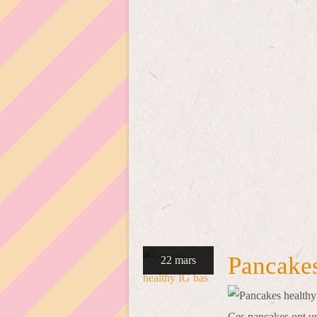
Pancakes
22 mars
Ces pancakes ont un