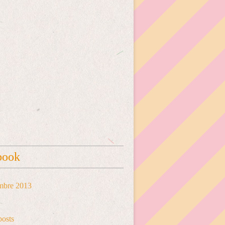
book
mbre 2013
posts