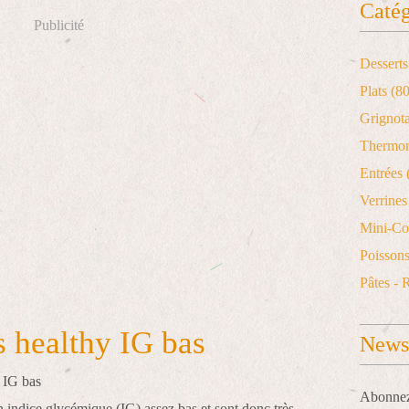
Catég
Publicité
Desserts
Plats
(80
Grignot
Thermo
Entrées
Verrines 
Mini-Co
Poisson
Pâtes - 
 healthy IG bas
Newsl
Abonnez-
 indice glycémique (IG) assez bas et sont donc très