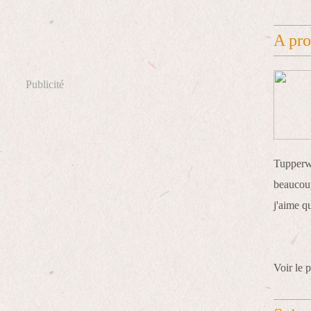
A pr
Publicité
Tupperwa
beaucoup
j'aime q
Voir le p