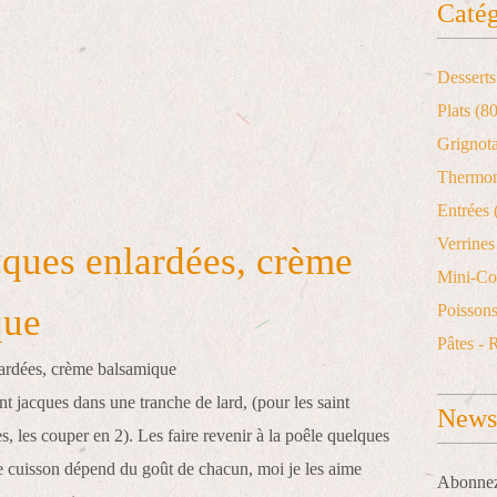
Catég
Desserts
Plats
(80
Grignot
Thermo
Entrées
Verrines 
cques enlardées, crème
Mini-Co
que
Poisson
Pâtes - 
t jacques dans une tranche de lard, (pour les saint
Newsl
s, les couper en 2). Les faire revenir à la poêle quelques
e cuisson dépend du goût de chacun, moi je les aime
Abonnez-