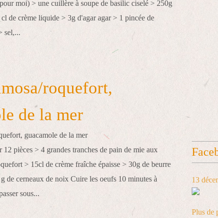
 pour moi) > une cuillère à soupe de basilic ciselé > 250g
 cl de crème liquide > 3g d'agar agar > 1 pincée de
sel,...
mosa/roquefort,
e de la mer
ur 12 pièces > 4 grandes tranches de pain de mie aux
Face
oquefort > 15cl de crème fraîche épaisse > 30g de beurre
g de cerneaux de noix Cuire les oeufs 10 minutes à
13 déce
 passer sous...
Plus de 