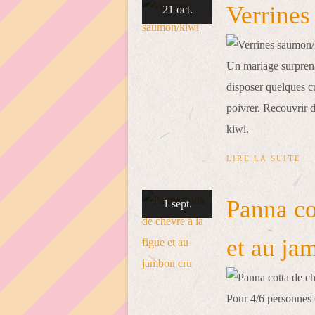
Verrines
21 oct.
Un mariage surprena
disposer quelques c
poivrer. Recouvrir 
kiwi.
LIRE LA SUITE
Panna co
1 sept.
et au ja
Pour 4/6 personnes (