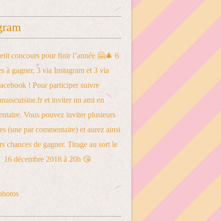
gram
photos