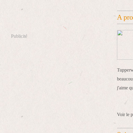
A pr
Publicité
Tupperwa
beaucoup
j'aime q
Voir le p