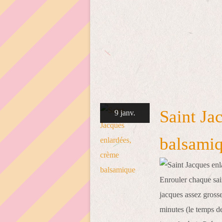
Saint Ja
9 janv.
balsami
Enrouler chaque sain
jacques assez grosse
minutes (le temps d