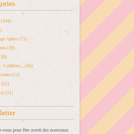
ories
(104)
)
age Apéro
(72)
mix
(39)
(30)
- Cuillères...
(26)
cottes
(12)
s
(11)
Riz
(11)
etter
vous pour être averti des nouveaux