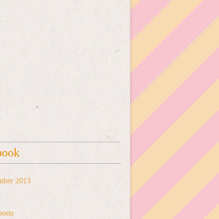
book
mbre 2013
posts