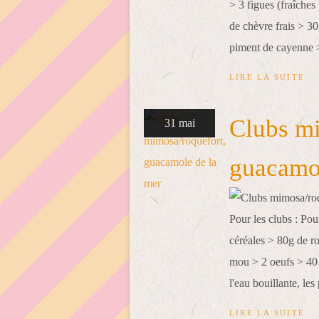
> 3 figues (fraîches
de chèvre frais > 30
piment de cayenne > 
LIRE LA SUITE
Clubs mi
31 mai
guacamol
Pour les clubs : Po
céréales > 80g de r
mou > 2 oeufs > 40 
l'eau bouillante, les
LIRE LA SUITE