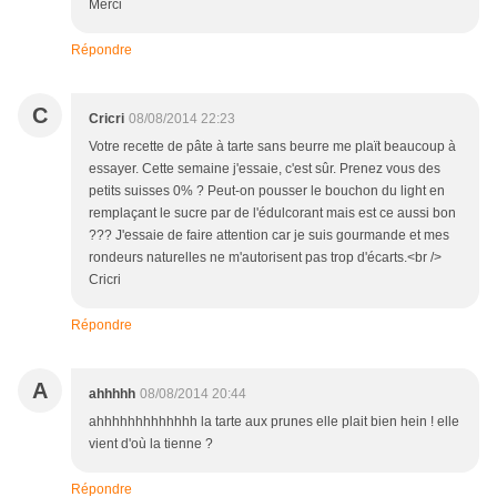
Merci
Répondre
C
Cricri
08/08/2014 22:23
Votre recette de pâte à tarte sans beurre me plaït beaucoup à
essayer. Cette semaine j'essaie, c'est sûr. Prenez vous des
petits suisses 0% ? Peut-on pousser le bouchon du light en
remplaçant le sucre par de l'édulcorant mais est ce aussi bon
??? J'essaie de faire attention car je suis gourmande et mes
rondeurs naturelles ne m'autorisent pas trop d'écarts.<br />
Cricri
Répondre
A
ahhhhh
08/08/2014 20:44
ahhhhhhhhhhhhh la tarte aux prunes elle plait bien hein ! elle
vient d'où la tienne ?
Répondre