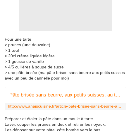
Pour une tarte :
> prunes (une douzaine)
> 1 œuf
> 20cl crème liquide légère
> 1 gousse de vanille
> 4/5 cuillères à soupe de sucre
> une pâte brisée (ma pâte brisée sans beurre aux petits suisses
avec un peu de cannelle pour moi)
Pâte brisée sans beurre, aux petits suisses, au thermomix ou non -
http://www.anaiscuisine.fr/article-pate-brisee-sans-beurre-aux-petits-suisses-au-thermomix-ou-non-86479051.html
Préparer et étaler la pâte dans un moule à tarte.
Laver, couper les prunes en deux et retirer les noyaux.
Les déposer sur votre pâte, côté bombé vers le bas.