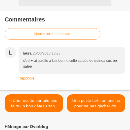
Commentaires
Ajouter un commentaire
L
laura
25/06/2017 18:28
c'est vrai qu'elle a l'air bonne cette salade de quinoa sucrée
salée
Répondre
< Une recette parfaite pour
Une petite tarte amandine
faire un bon gâteau sans
pour ne pas gâcher des
pour autant allumer le four
pêches qui s'abîment 😋 >
par cette chaleur 😋
#anaiscuisine #chaleur #été
Hébergé par Overblog
#gateau