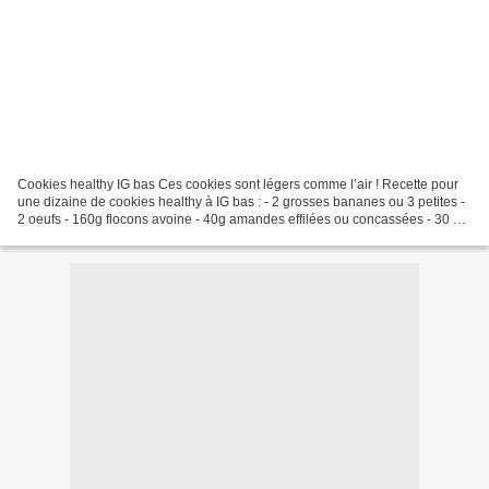
Cookies healthy IG bas Ces cookies sont légers comme l’air ! Recette pour
une dizaine de cookies healthy à IG bas : - 2 grosses bananes ou 3 petites -
2 oeufs - 160g flocons avoine - 40g amandes effilées ou concassées - 30 g
sucre de coco - 30g huile...