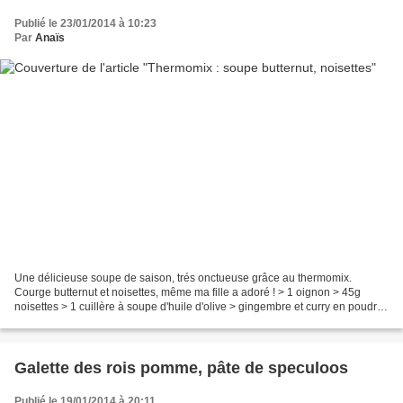
Publié le 23/01/2014 à 10:23
Par
Anaïs
Une délicieuse soupe de saison, trés onctueuse grâce au thermomix.
Courge butternut et noisettes, même ma fille a adoré ! > 1 oignon > 45g
noisettes > 1 cuillère à soupe d'huile d'olive > gingembre et curry en poudre
(à volonté, selon le goût) > 1 courge...
Galette des rois pomme, pâte de speculoos
Publié le 19/01/2014 à 20:11