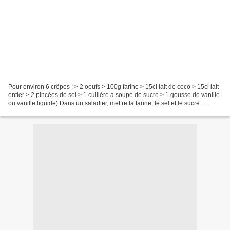
Pour environ 6 crêpes : > 2 oeufs > 100g farine > 15cl lait de coco > 15cl lait
entier > 2 pincées de sel > 1 cuillère à soupe de sucre > 1 gousse de vanille
ou vanille liquide) Dans un saladier, mettre la farine, le sel et le sucre.
Ajouter les oeufs,...