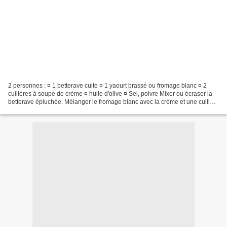
2 personnes : ¤ 1 betterave cuite ¤ 1 yaourt brassé ou fromage blanc ¤ 2
cuillères à soupe de crème ¤ huile d'olive ¤ Sel, poivre Mixer ou écraser la
betterave épluchée. Mélanger le fromage blanc avec la crème et une cuillère
à soupe d'huile d'olive,...