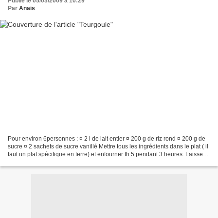
Publié le 05/03/2009 à 10:29
Par
Anaïs
Pour environ 6personnes : ¤ 2 l de lait entier ¤ 200 g de riz rond ¤ 200 g de
sucre ¤ 2 sachets de sucre vanillé Mettre tous les ingrédients dans le plat ( il
faut un plat spécifique en terre) et enfourner th.5 pendant 3 heures. Laisser
refroidir dans...