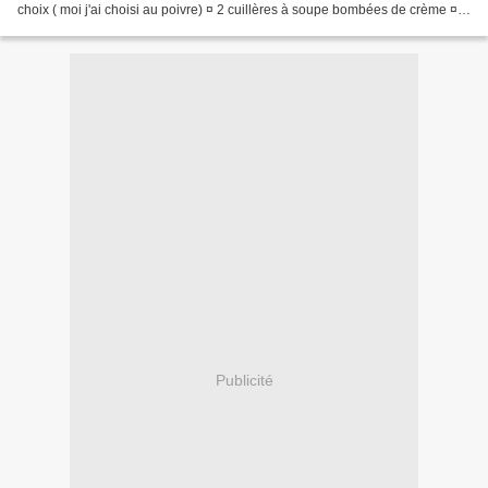
choix ( moi j'ai choisi au poivre) ¤ 2 cuillères à soupe bombées de crème ¤ à
peine 10 cl de lait ¤ 20...
Publicité