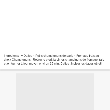
Ingrédients : ¤ Dattes ¤ Petits champignons de paris ¤ Fromage frais au
choix Champignons : Retirer le pied, farcir les champigons de fromage frais
et enfourner à four moyen environ 15 min. Dattes : Inciser les dattes et retirer
le noyau, les farcir avec...