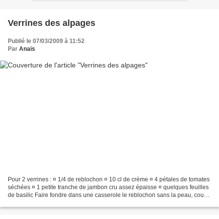
Verrines des alpages
Publié le 07/03/2009 à 11:52
Par
Anaïs
Pour 2 verrines : ¤ 1/4 de reblochon ¤ 10 cl de crème ¤ 4 pétales de tomates
séchées ¤ 1 petite tranche de jambon cru assez épaisse ¤ quelques feuilles
de basilic Faire fondre dans une casserole le reblochon sans la peau, coupé
en petits morceaux avec...