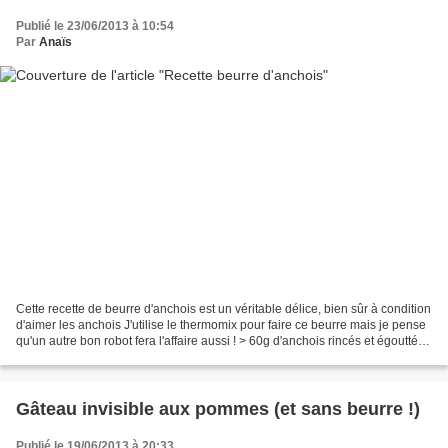
Publié le 23/06/2013 à 10:54
Par
Anaïs
Cette recette de beurre d'anchois est un véritable délice, bien sûr à condition
d'aimer les anchois J'utilise le thermomix pour faire ce beurre mais je pense
qu'un autre bon robot fera l'affaire aussi ! > 60g d'anchois rincés et égouttés
> 85g beurre...
Gâteau invisible aux pommes (et sans beurre !)
Publié le 19/06/2013 à 20:33