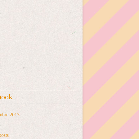
book
mbre 2013
posts