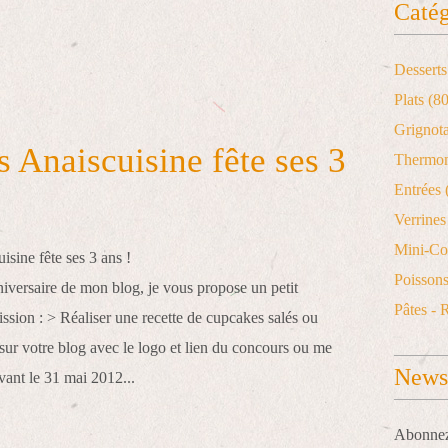
Catég
Desserts
Plats
(80
Grignot
 Anaiscuisine fête ses 3
Thermo
Entrées
Verrines 
Mini-Co
Poisson
niversaire de mon blog, je vous propose un petit
Pâtes - 
ssion : > Réaliser une recette de cupcakes salés ou
sur votre blog avec le logo et lien du concours ou me
Newsl
vant le 31 mai 2012...
Abonnez-