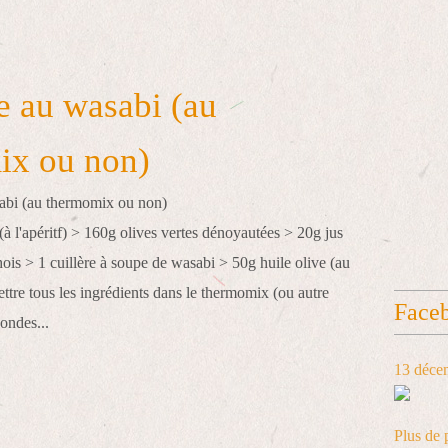
 au wasabi (au
ix ou non)
à l'apéritf) > 160g olives vertes dénoyautées > 20g jus
chois > 1 cuillère à soupe de wasabi > 50g huile olive (au
ttre tous les ingrédients dans le thermomix (ou autre
Face
ondes...
13 déce
Plus de 