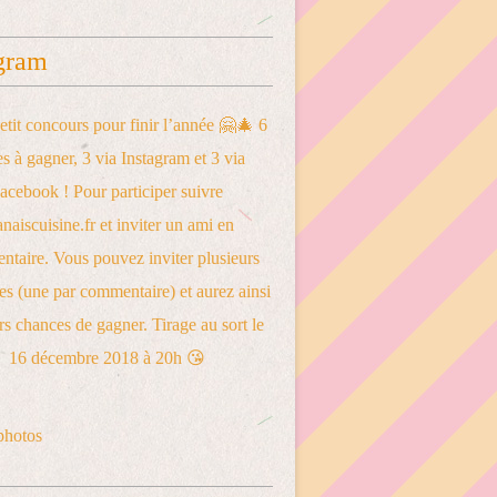
gram
photos