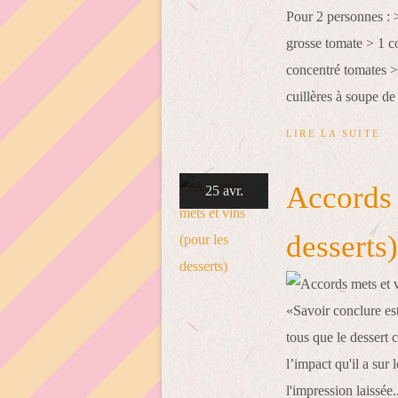
Pour 2 personnes : >
grosse tomate > 1 c
concentré tomates 
cuillères à soupe de
LIRE LA SUITE
Accords 
25 avr.
desserts)
«Savoir conclure est
tous que le dessert c
l’impact qu'il a sur
l'impression laissée.