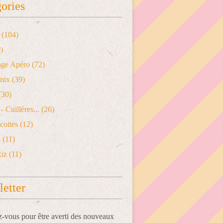
ories
(104)
)
age Apéro
(72)
mix
(39)
(30)
- Cuillères...
(26)
cottes
(12)
s
(11)
Riz
(11)
etter
vous pour être averti des nouveaux