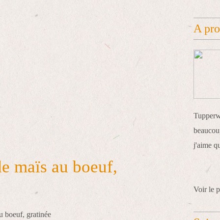
A pr
Tupperwa
beaucoup
j'aime q
de maïs au boeuf,
Voir le p