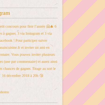
gram
photos