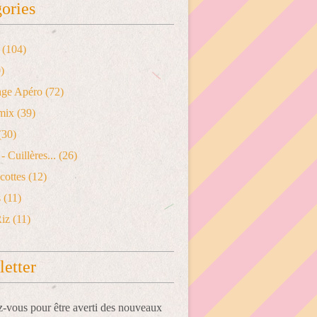
ories
(104)
)
age Apéro
(72)
mix
(39)
(30)
- Cuillères...
(26)
cottes
(12)
s
(11)
Riz
(11)
etter
vous pour être averti des nouveaux