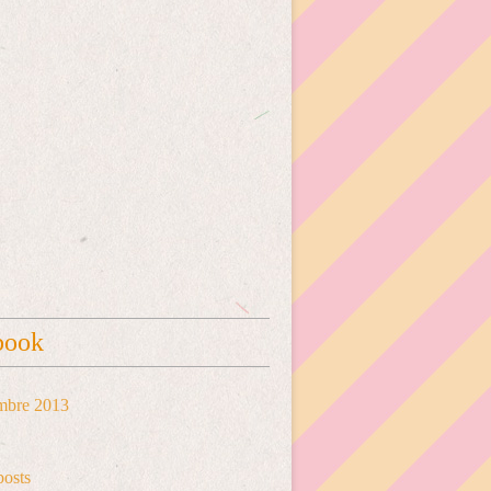
book
mbre 2013
posts