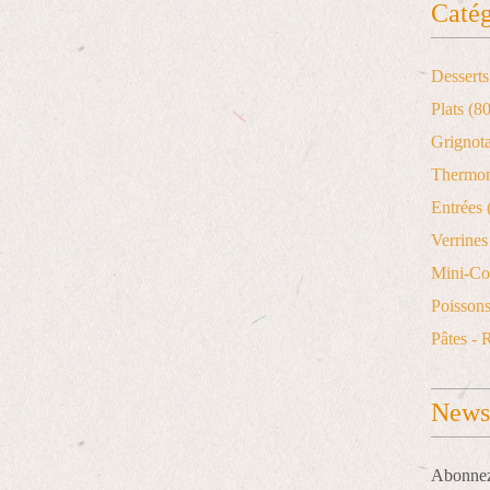
Catég
Desserts
Plats
(80
Grignot
Thermo
Entrées
Verrines 
Mini-Co
Poisson
Pâtes - 
Newsl
Abonnez-