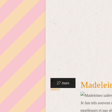
Madelein
27 mars
Je fais trés souvent c
moelleuses et pas s