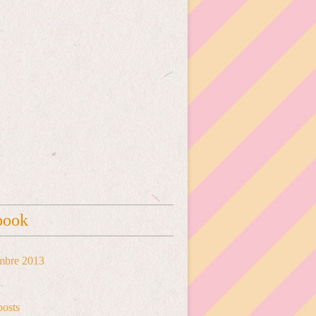
book
mbre 2013
posts