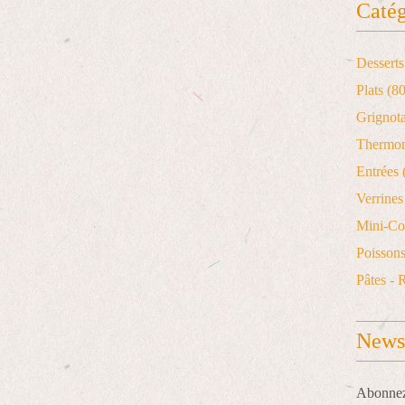
Catég
Desserts
Plats
(80
Grignot
Thermo
Entrées
Verrines 
Mini-Co
Poisson
Pâtes - 
Newsl
Abonnez-