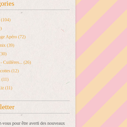
ories
(104)
)
age Apéro
(72)
mix
(39)
(30)
- Cuillères...
(26)
cottes
(12)
s
(11)
Riz
(11)
etter
vous pour être averti des nouveaux