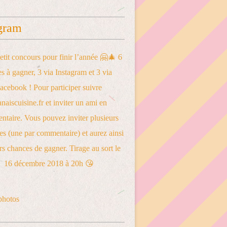
gram
photos