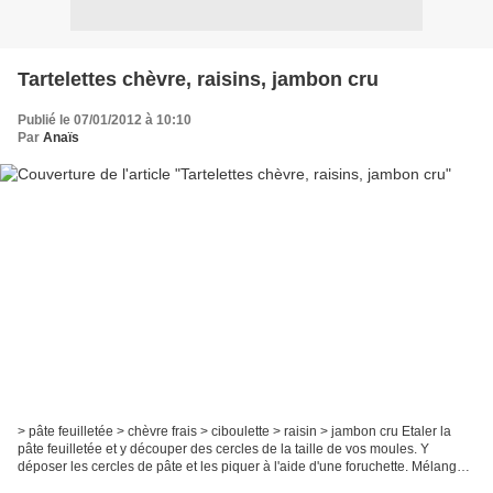
Tartelettes chèvre, raisins, jambon cru
Publié le 07/01/2012 à 10:10
Par
Anaïs
> pâte feuilletée > chèvre frais > ciboulette > raisin > jambon cru Etaler la
pâte feuilletée et y découper des cercles de la taille de vos moules. Y
déposer les cercles de pâte et les piquer à l'aide d'une foruchette. Mélanger
le chèvre avec un peu de...