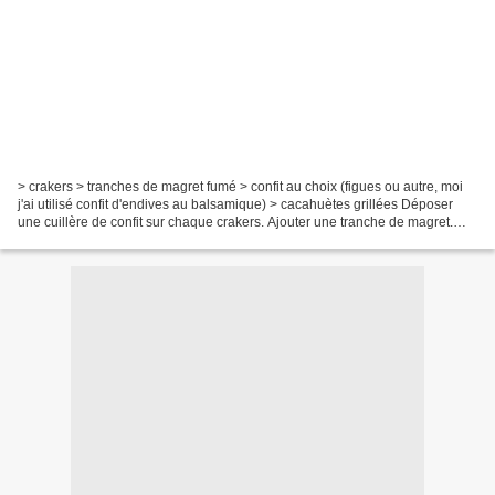
> crakers > tranches de magret fumé > confit au choix (figues ou autre, moi
j'ai utilisé confit d'endives au balsamique) > cacahuètes grillées Déposer
une cuillère de confit sur chaque crakers. Ajouter une tranche de magret.
Ecraser les cacahuètes afin...