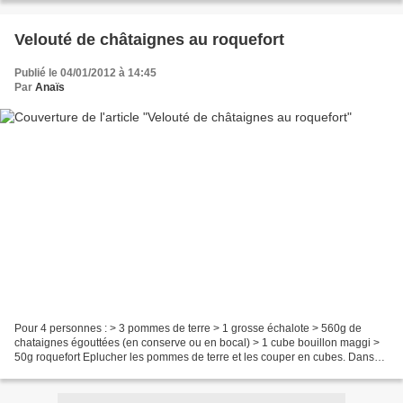
Velouté de châtaignes au roquefort
Publié le 04/01/2012 à 14:45
Par
Anaïs
Pour 4 personnes : > 3 pommes de terre > 1 grosse échalote > 560g de
chataignes égouttées (en conserve ou en bocal) > 1 cube bouillon maggi >
50g roquefort Eplucher les pommes de terre et les couper en cubes. Dans
une sauteuse, mettre les pommes de terre,...