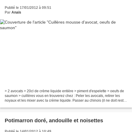
Publié le 17/01/2012 à 09:51
Par
Anaïs
> 2 avocats > 20cl de crème liquide entière > piment d'espelette > oeufs de
saumon > cuillères vous en trouverez chez : Peler les avocats, retirer les
noyaux et les mixer avec la crème liquide. Passer au chinois (il ne doit rester
aucun morceau). Ajouter...
Potimarron doré, andouille et noisettes
Publié le 14/01/2012 à 10:49