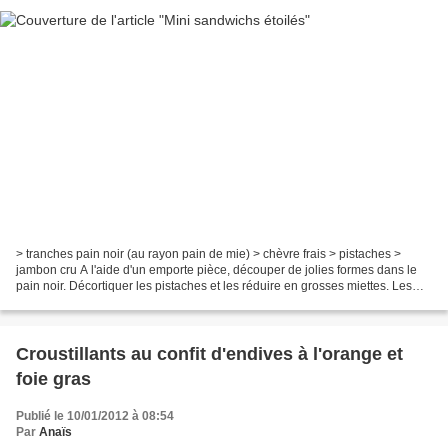
> tranches pain noir (au rayon pain de mie) > chèvre frais > pistaches >
jambon cru A l'aide d'un emporte pièce, découper de jolies formes dans le
pain noir. Décortiquer les pistaches et les réduire en grosses miettes. Les
mélanger au chèvre frais et...
Croustillants au confit d'endives à l'orange et
foie gras
Publié le 10/01/2012 à 08:54
Par
Anaïs