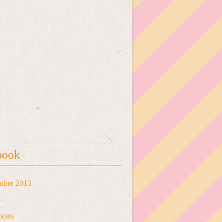
book
mbre 2013
posts