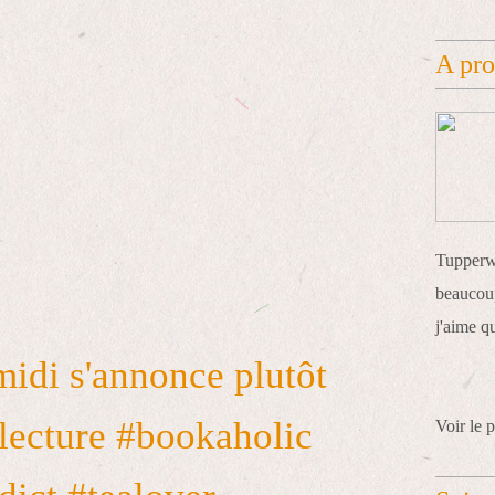
A pr
Tupperwa
beaucoup
j'aime q
midi s'annonce plutôt
lecture #bookaholic
Voir le p