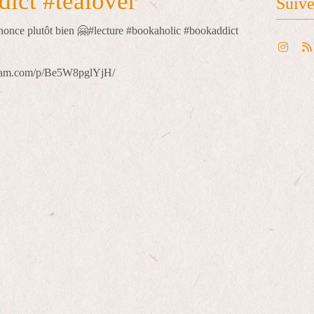
ict #tealover
Suiv
gram.com/p/Be5W8pglYjH/