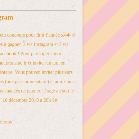
gram
photos