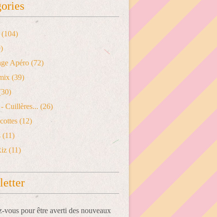
ories
(104)
)
age Apéro
(72)
mix
(39)
(30)
- Cuillères...
(26)
cottes
(12)
s
(11)
Riz
(11)
etter
vous pour être averti des nouveaux