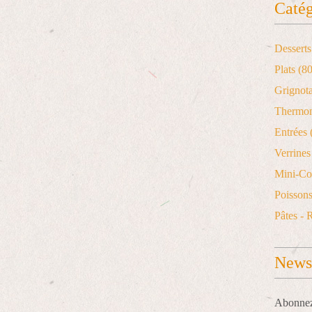
Catég
Desserts
Plats
(80
Grignot
Thermo
Entrées
Verrines 
Mini-Co
Poisson
Pâtes - 
Newsl
Abonnez-