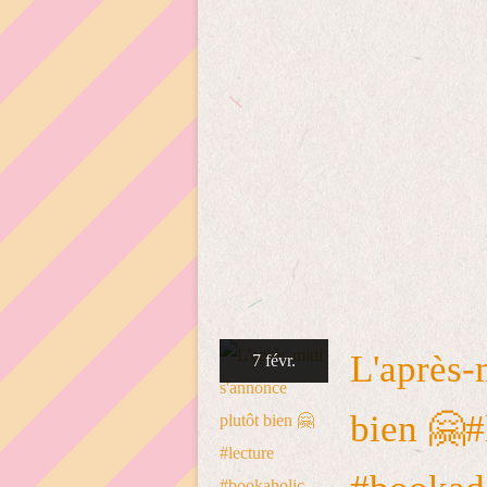
L'après-
7 févr.
bien 🤗#