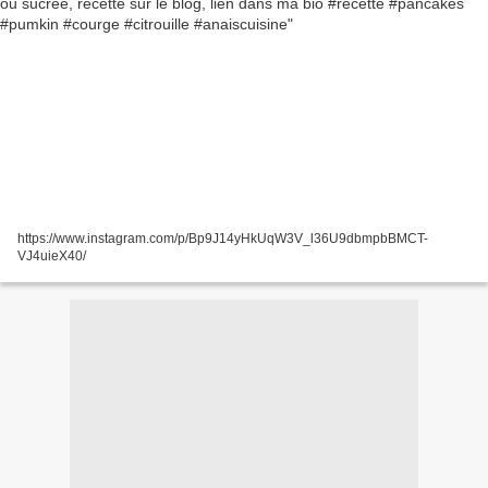
https://www.instagram.com/p/Bp9J14yHkUqW3V_l36U9dbmpbBMCT-
VJ4uieX40/