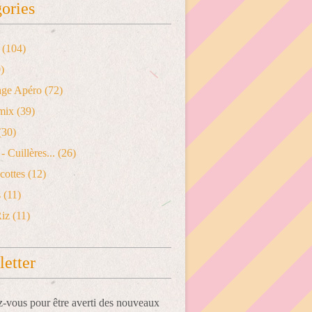
ories
(104)
)
age Apéro
(72)
mix
(39)
(30)
- Cuillères...
(26)
cottes
(12)
s
(11)
Riz
(11)
etter
vous pour être averti des nouveaux