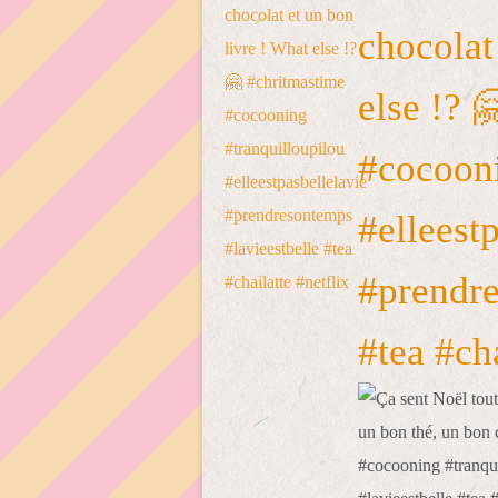
chocolat
else !? 
#cocooni
#elleest
#prendre
#tea #cha