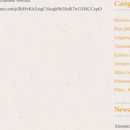
Catég
agram.com/p/BrHvKkAngCSkzgh9b5IsrR7icGSHGCepO
Desserts
Plats
(80
Grignot
Thermo
Entrées
Verrines 
Mini-Co
Poisson
Pâtes - 
Newsl
Abonnez-