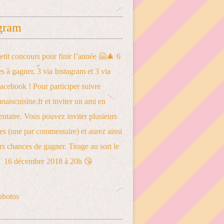
gram
photos