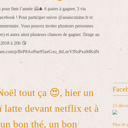
agram.com/p/BrP8AoPne95zeGxo_thLzeVlNsPxnMKdN
Face
Noël tout ça 😍, hier un
ï latte devant netflix et à
13 déce
t un bon thé, un bon
Plus de 