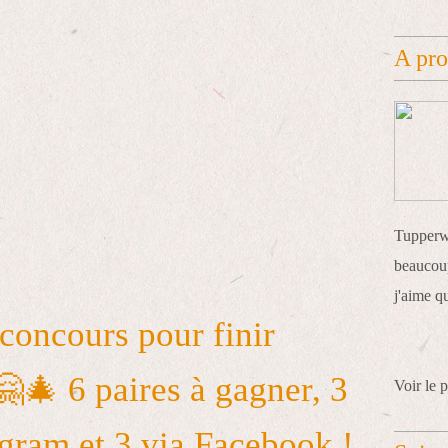
A pr
Tupperwa
beaucoup
j'aime q
 concours pour finir
🤗🎄 6 paires à gagner, 3
Voir le p
agram et 3 via Facebook !