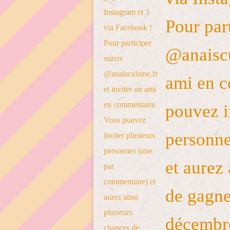
Pour par
@anaiscu
ami en c
pouvez i
personne
et aurez
de gagner
décembr