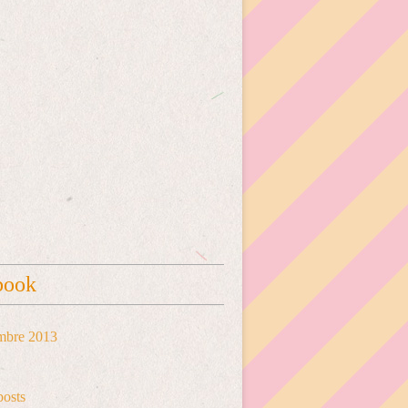
book
mbre 2013
posts