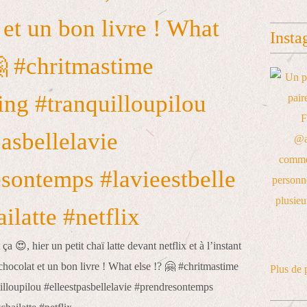
 et un bon livre ! What
Insta
🤗 #chritmastime
ng #tranquilloupilou
pasbellelavie
sontemps #lavieestbelle
ilatte #netflix
Plus de 