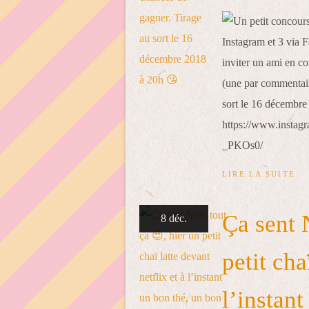
https://www.inst
_PKOs0/
LIRE LA SUITE
Ça sent 
8 déc.
petit cha
l’instan