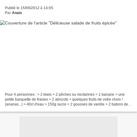
Publié le 15/09/2012 à 14:05
Par
Anaïs
Pour 4 personnes : > 2 kiwis > 2 pêches ou nectarines > 1 banane > une
petite barquette de fraises > 2 abricots + quelques fruits de votre choix !
(ananas...) > 40cl d'eau > 150g sucre > 2 gousses de vanille > 2 batons de
cannelle > 2 clous de girofle...