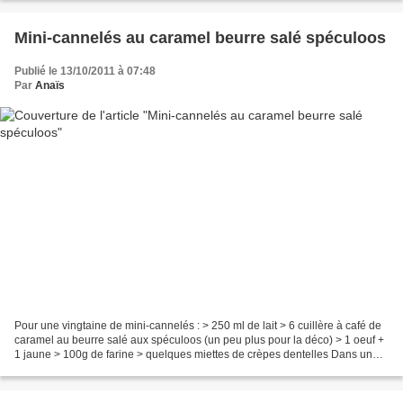
Mini-cannelés au caramel beurre salé spéculoos
Publié le 13/10/2011 à 07:48
Par
Anaïs
Pour une vingtaine de mini-cannelés : > 250 ml de lait > 6 cuillère à café de
caramel au beurre salé aux spéculoos (un peu plus pour la déco) > 1 oeuf +
1 jaune > 100g de farine > quelques miettes de crèpes dentelles Dans une
casserole, faire fondre le...