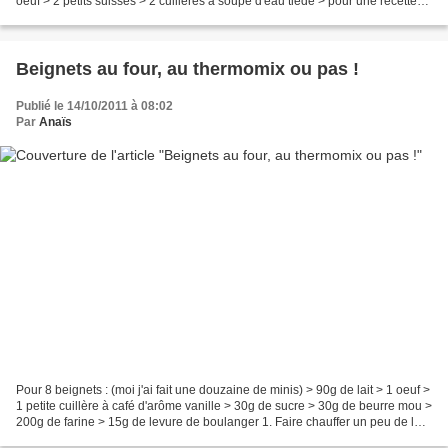
oeuf > 2 petits suisses > 2 cuillères à soupe d'eau tiède > pour une recette
salée : 1/2 cuillère...
Beignets au four, au thermomix ou pas !
Publié le 14/10/2011 à 08:02
Par
Anaïs
Pour 8 beignets : (moi j'ai fait une douzaine de minis) > 90g de lait > 1 oeuf >
1 petite cuillère à café d'arôme vanille > 30g de sucre > 30g de beurre mou >
200g de farine > 15g de levure de boulanger 1. Faire chauffer un peu de lait
et y diluer la...