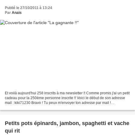
Publié le 27/10/2011 à 13:24
Par
Anaïs
Et voilà aujourd'hui 258 inscrits à ma newsletter !! Comme promis j'ai un petit
cadeau pour la 250ème personne inscrite !! Voici le début de son adresse
mail : kiki71230 Bravo ! Tu peux m'envoyer ton adresse par mail !
(smartizette@hotmail.com) Merci...
Petits pots épinards, jambon, spaghetti et vache
qui rit