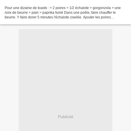
Pour une dizaine de toasts : > 2 poires > 1/2 échalote > gorgonzola > une
noix de beurre > pain > paprika fumé Dans une poêle, faire chauffer le
beurre. Y faire dorer 5 minutes l'échalote ciselée. Ajouter les poires
épluchées et coupées en petits dés,...
Publicité