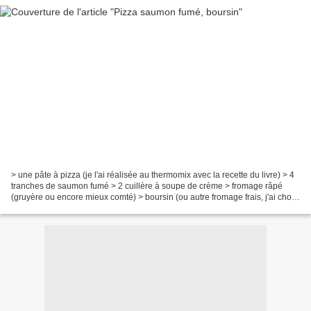
> une pâte à pizza (je l'ai réalisée au thermomix avec la recette du livre) > 4
tranches de saumon fumé > 2 cuillère à soupe de crème > fromage râpé
(gruyère ou encore mieux comté) > boursin (ou autre fromage frais, j'ai choisi
à la figue et aux noix)...