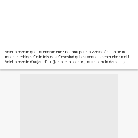
Voici la recette que j'ai choisie chez Boubou pour la 22ème édition de la
ronde interblogs Cette fois c'est Cesostad qui est venue piocher chez moi !
Voici la recette d'aujourd'hui (j'en ai choisi deux, l'autre sera là demain ;)
Pour 8 croquettes : >...