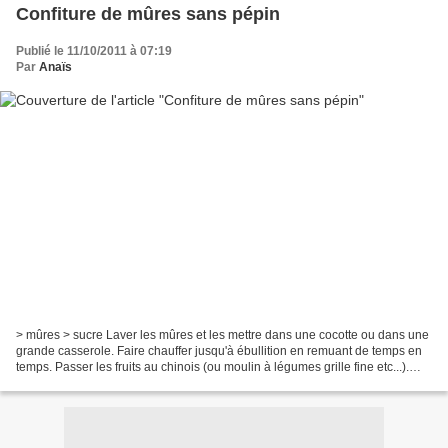
Confiture de mûres sans pépin
Publié le 11/10/2011 à 07:19
Par
Anaïs
> mûres > sucre Laver les mûres et les mettre dans une cocotte ou dans une
grande casserole. Faire chauffer jusqu'à ébullition en remuant de temps en
temps. Passer les fruits au chinois (ou moulin à légumes grille fine etc...).
Peser le jus ainsi obtenu....