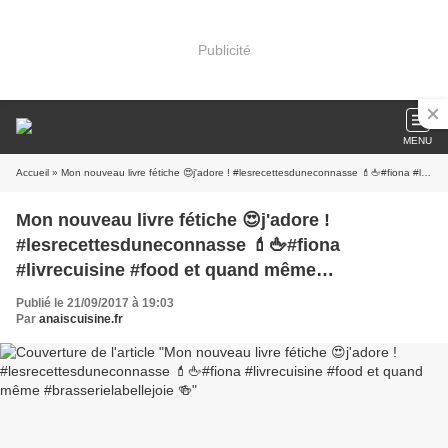
Publicité
MENU
Accueil
» Mon nouveau livre fétiche 😍j'adore ! #lesrecettesduneconnasse 💄🖕#fiona #livrecuisine #food et quand même #brasserielabellejoie 🍻
Mon nouveau livre fétiche 😍j'adore !
#lesrecettesduneconnasse 💄🖕#fiona
#livrecuisine #food et quand même
#brasserielabellejoie 🍻
Publié le 21/09/2017 à 19:03
Par
anaiscuisine.fr