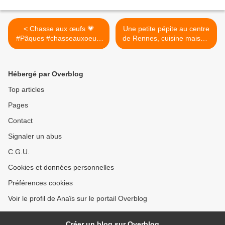
< Chasse aux œufs 💗
Une petite pépite au centre
#Pâques #chasseauxoeufs
de Rennes, cuisine maison,
#mafille
produits frais, super !
#cafécaché #rennes
#superresto #miam
Hébergé par Overblog
@Rennes, France >
Top articles
Pages
Contact
Signaler un abus
C.G.U.
Cookies et données personnelles
Préférences cookies
Voir le profil de Anaïs sur le portail Overblog
Créer un blog sur Overblog