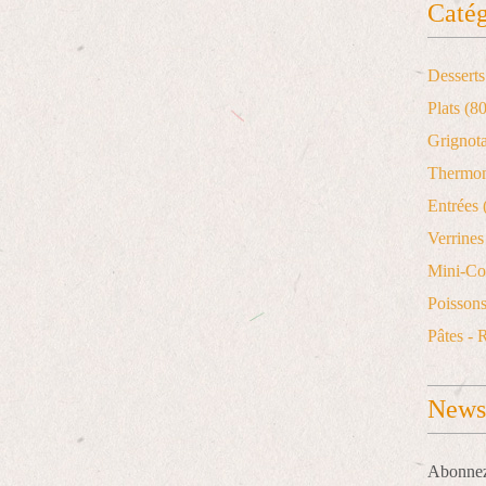
Catég
Desserts
Plats
(80
Grignot
Thermo
Entrées
Verrines 
Mini-Co
Poisson
Pâtes - 
Newsl
Abonnez-