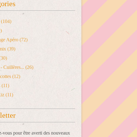
ories
(104)
)
age Apéro
(72)
mix
(39)
(30)
- Cuillères...
(26)
cottes
(12)
s
(11)
Riz
(11)
etter
vous pour être averti des nouveaux