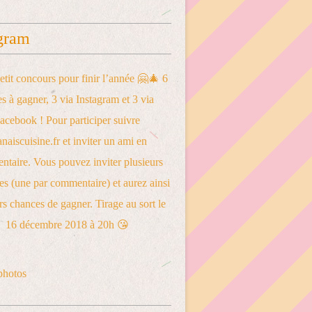
gram
photos