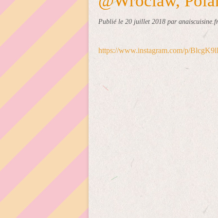
@Wroclaw, Pola
Publié le
20 juillet 2018
par anaiscuisine.f
https://www.instagram.com/p/BlcgK9l