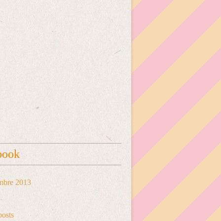
book
mbre 2013
posts