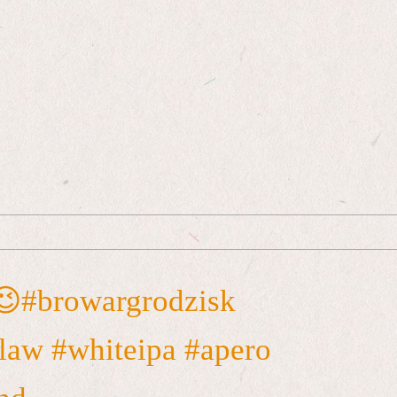
 😉#browargrodzisk
law #whiteipa #apero