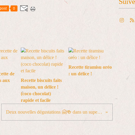
Suiv
post
0
Recette tiramisu oréo
cette de
: un délice !
s aux
Recette biscuits faits
maison, un délice !
(coco chocolat)
rapide et facile
Deux nouvelles dégustations 🤗🍻 dans un super cadre, superbes terrasses au bord de l’Odra #wroclaw #browarfortuna #doctorbrew #craftbeerlover #wroclove @Forma Płynna - Beach Bar Wrocław