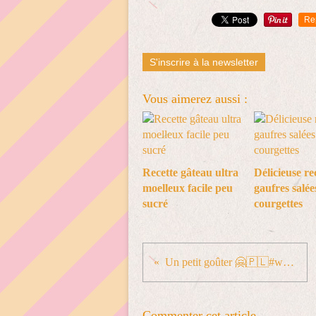
Re
S'inscrire à la newsletter
Vous aimerez aussi :
Recette gâteau ultra
Délicieuse re
moelleux facile peu
gaufres salée
sucré
courgettes
Un petit goûter 🤗🇵🇱#wroclaw #wroclawfoodie #legalcakes #anaiscuisine #travel #foodblogger @Wroclaw, Poland
Commenter cet article