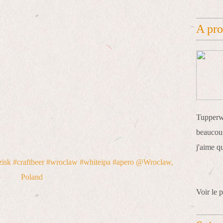
A pr
Tupperwa
beaucoup
j'aime q
Voir le p