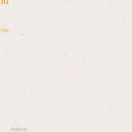
nd
r
Ff9b/
Publicité