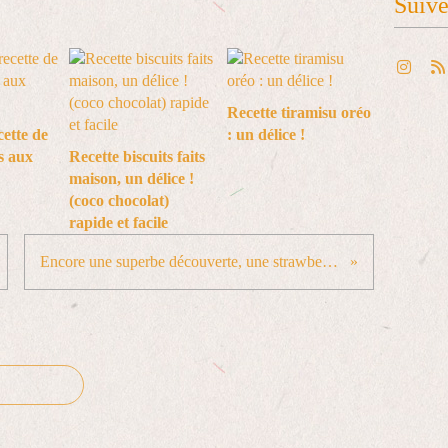
Suiv
Recette tiramisu oréo
cette de
: un délice !
s aux
Recette biscuits faits
maison, un délice !
(coco chocolat)
rapide et facile
Encore une superbe découverte, une strawberry milkshake iPad et visite de la brasserie #browarstumostow #milkshakeipa #craftbeer #ilovebeer #wroclaw #travel @Browar Stu Mostów