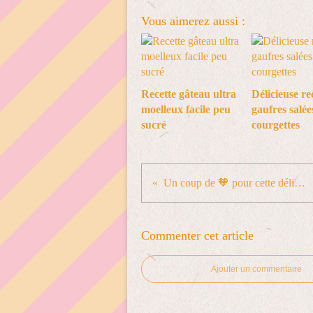
Vous aimerez aussi :
Recette gâteau ultra
Délicieuse re
moelleux facile peu
gaufres salée
sucré
courgettes
Un coup de 🧡 pour cette délicieuse milkshake pale ale #shaketheworld #alebrowar #craftbeer #worclaw @AleBrowar Wrocław
Commenter cet article
Ajouter un commentaire