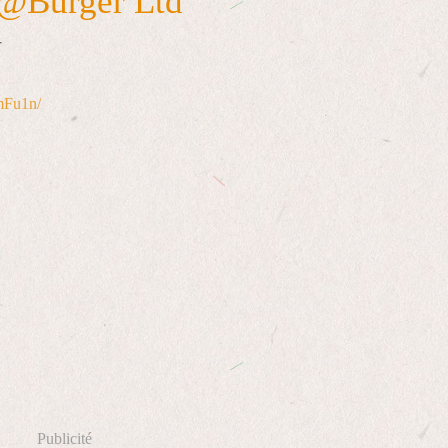
 @Burger Ltd
r
mFu1n/
Publicité