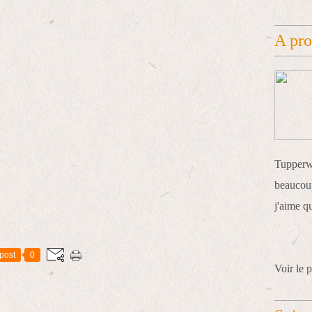
A pr
Tupperwa
beaucoup
j'aime q
post
0
Voir le p