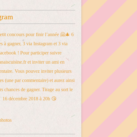
gram
photos