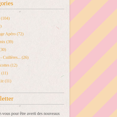
ories
(104)
)
age Apéro
(72)
mix
(39)
(30)
- Cuillères...
(26)
cottes
(12)
s
(11)
Riz
(11)
etter
vous pour être averti des nouveaux