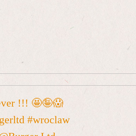
ever !!! 🤩🤪😱
gerltd #wroclaw