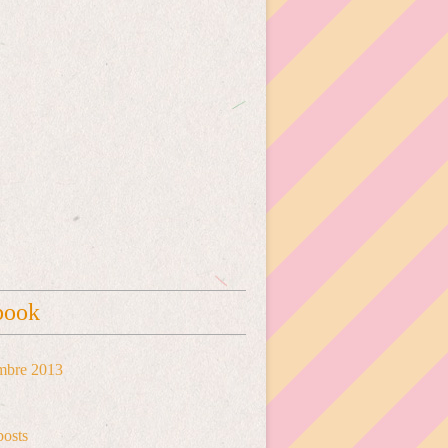
book
mbre 2013
posts