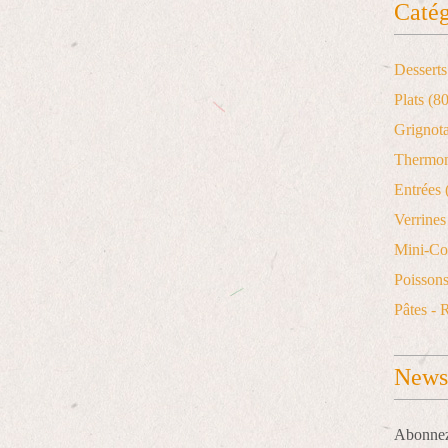
Catég
Desserts
Plats
(80
Grignot
Thermo
Entrées
Verrines 
Mini-Co
Poisson
Pâtes - 
Newsl
Abonnez-