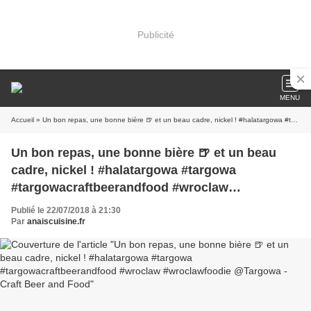
Publicité
MENU
Accueil
» Un bon repas, une bonne bière 🍺 et un beau cadre, nickel ! #halatargowa #targowa #targowacraftbeerandfood #wroclaw #wroclawfoodie @Targowa - Craft Beer and Food
Un bon repas, une bonne bière 🍺 et un beau
cadre, nickel ! #halatargowa #targowa
#targowacraftbeerandfood #wroclaw
#wroclawfoodie @Targowa - Craft Beer and
Publié le 22/07/2018 à 21:30
Food
Par
anaiscuisine.fr