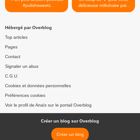
#polishsweets
délicieuse milkshake pale
#cuisinepolonaise #polska
ale #shaketheworld
#wroclaw #wroclawfoodie
#alebrowar #craftbeer
#worclaw @AleBrowar
Hébergé par Overblog
Wrocław >
Top articles
Pages
Contact
Signaler un abus
C.G.U.
Cookies et données personnelles
Préférences cookies
Voir le profil de Anaïs sur le portail Overblog
Créer un blog sur Overblog
Créer un blog