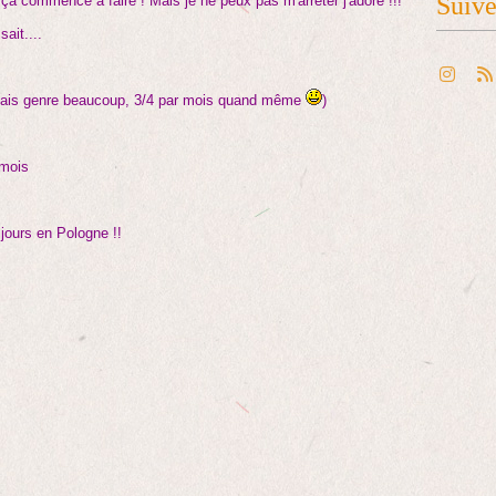
Suiv
i ça commence à faire ! Mais je ne peux pas m'arrêter j'adore !!!
sait....
(mais genre beaucoup, 3/4 par mois quand même
)
 mois
4 jours en Pologne !!