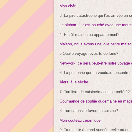
Mon chéri !
3. La pire catastrophe qui t'es arrivée en c
Le siphon...il s'est bouché avec une mouss
4. Plutôt maison ou apparatement?
Maison, nous avons une jolie petite mais
5.Quelle voyage rêves-tu de faire?
New-york, ce sera peut-être notre voyage d
6. La personne que tu voudrais rencontrer
Alors là je sèche....
7. Ton livre de cuisine/magasine préféré?
Gourmande de sophie dudemaine en magazin
8. Ton ustensile favori en cuisine?
Mon couteau céramique
9. Ta recette à grand succès, celle où on 