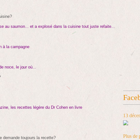
uisine?
e au saumon... et a explosé dans la cuisine tout juste refaite...
on à la campagne
e noce, le jour où...
?
Face
e, les recettes légère du Dr Cohen en livre
13 déce
Plus de 
te demande toujours la recette?