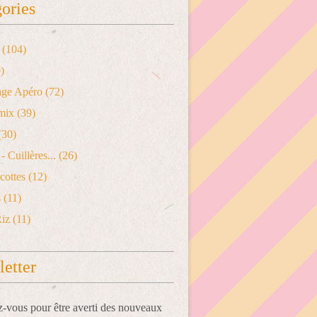
ories
(104)
)
age Apéro
(72)
mix
(39)
(30)
- Cuillères...
(26)
cottes
(12)
s
(11)
Riz
(11)
etter
vous pour être averti des nouveaux