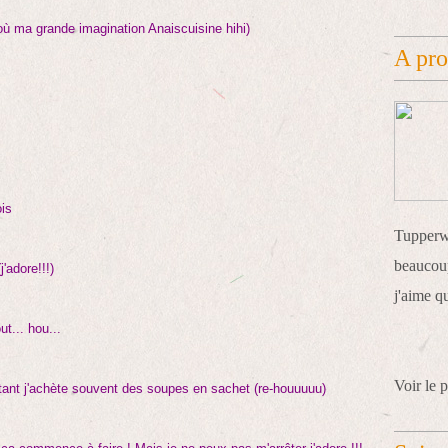
où ma grande imagination Anaiscuisine hihi)
A pr
ois
Tupperwa
beaucoup
j'adore!!!)
j'aime q
ut... hou...
Voir le p
tant j'achète souvent des soupes en sachet (re-houuuuu)