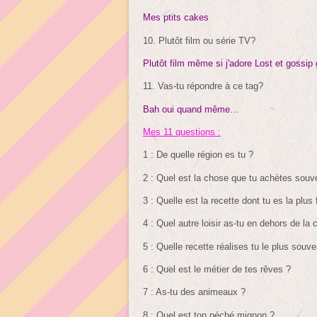
Mes ptits cakes
10. Plutôt film ou série TV?
Plutôt film même si j'adore Lost et gossip gi
11. Vas-tu répondre à ce tag?
Bah oui quand même...
Mes 11 questions :
1 : De quelle région es tu ?
2 : Quel est la chose que tu achètes souve
3 : Quelle est la recette dont tu es la plus 
4 : Quel autre loisir as-tu en dehors de la 
5 : Quelle recette réalises tu le plus souve
6 : Quel est le métier de tes rêves ?
7 : As-tu des animeaux ?
8 : Quel est ton péché mignon ?