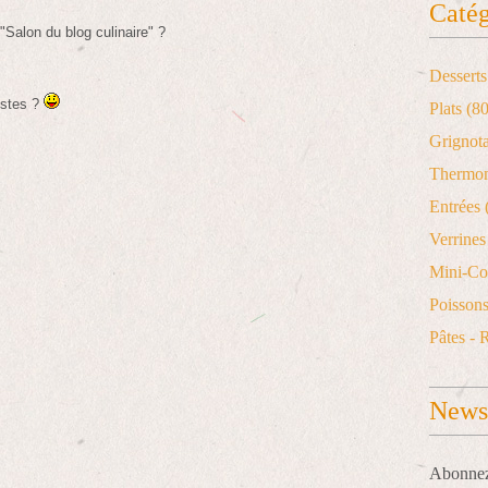
Catég
 "Salon du blog culinaire" ?
Desserts
estes ?
Plats
(80
Grignot
Thermo
Entrées
Verrines 
Mini-Co
Poisson
Pâtes - 
Newsl
Abonnez-