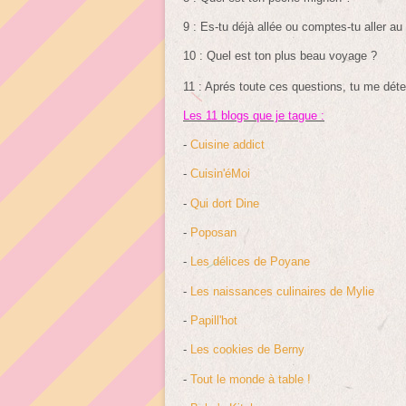
9 : Es-tu déjà allée ou comptes-tu aller au
10 : Quel est ton plus beau voyage ?
11 : Aprés toute ces questions, tu me dét
Les 11 blogs que je tague :
-
Cuisine addict
-
Cuisin'éMoi
-
Qui dort Dine
-
Poposan
-
Les délices de Poyane
-
Les naissances culinaires de Mylie
-
Papill'hot
-
Les cookies de Berny
-
Tout le monde à table !