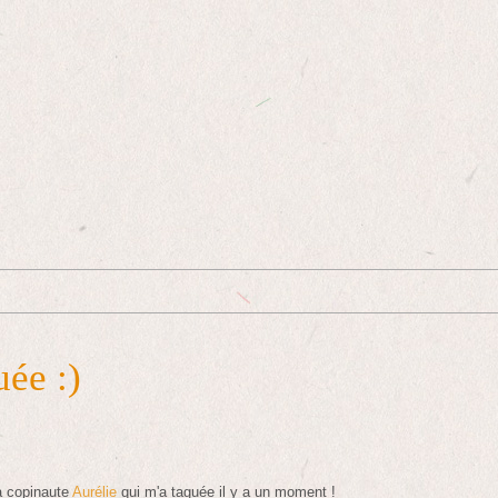
uée :)
a copinaute
Aurélie
qui m'a taguée il y a un moment !