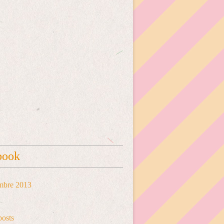
book
mbre 2013
posts