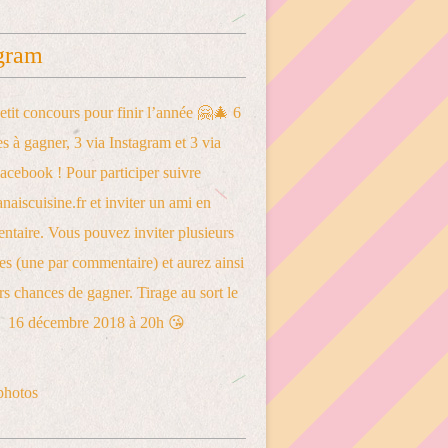
gram
photos