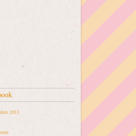
book
mbre 2013
posts