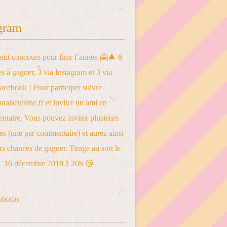
gram
photos