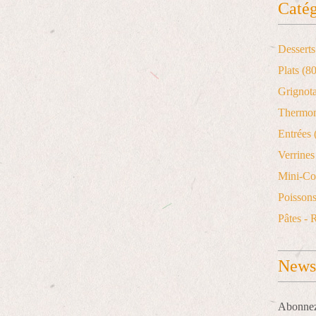
Catég
Desserts
Plats
(80
Grignot
Thermo
Entrées
Verrines 
Mini-Co
Poisson
Pâtes - 
Newsl
Abonnez-