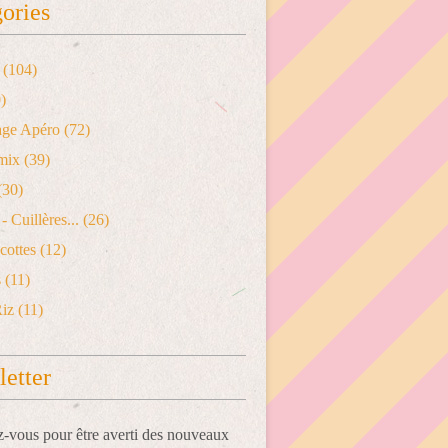
ories
(104)
)
age Apéro
(72)
mix
(39)
(30)
- Cuillères...
(26)
cottes
(12)
s
(11)
Riz
(11)
etter
vous pour être averti des nouveaux