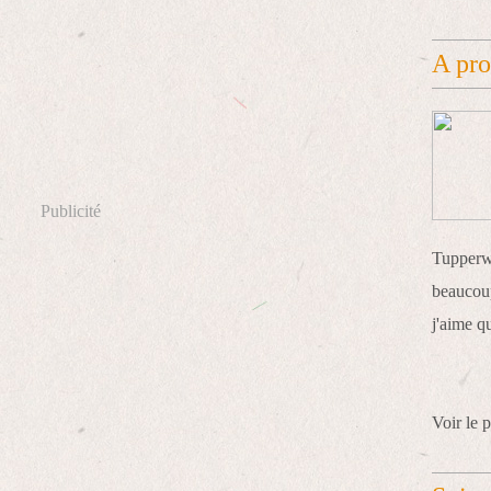
A pr
Publicité
Tupperwa
beaucoup
j'aime q
Voir le p