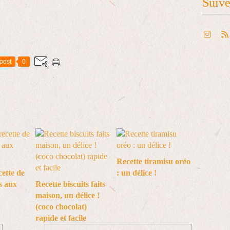
Suiv
post
0
Recette tiramisu oréo
cette de
: un délice !
s aux
Recette biscuits faits
maison, un délice !
(coco chocolat)
rapide et facile