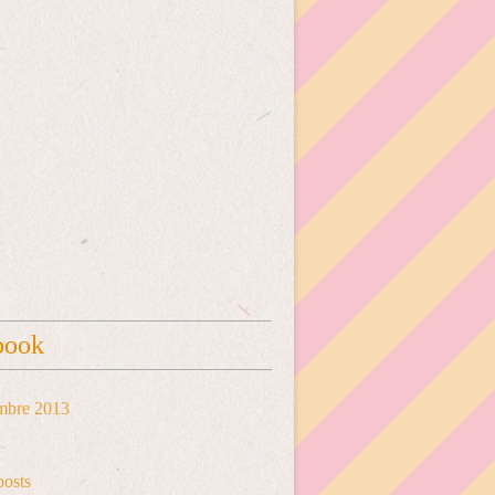
book
mbre 2013
posts