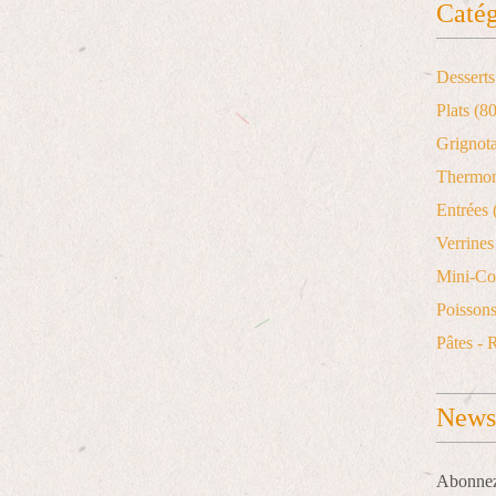
Catég
Desserts
Plats
(80
Grignot
Thermo
Entrées
Verrines 
Mini-Co
Poisson
Pâtes - 
Newsl
Abonnez-