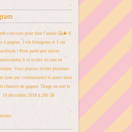
gram
photos