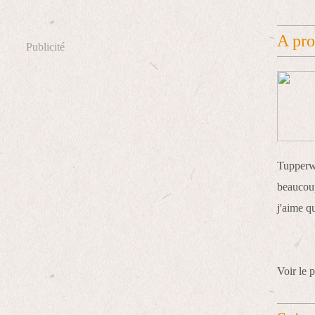
A pr
Publicité
Tupperwa
beaucoup
j'aime q
Voir le p