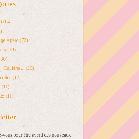
ories
(104)
)
age Apéro
(72)
mix
(39)
(30)
- Cuillères...
(26)
cottes
(12)
s
(11)
Riz
(11)
etter
vous pour être averti des nouveaux