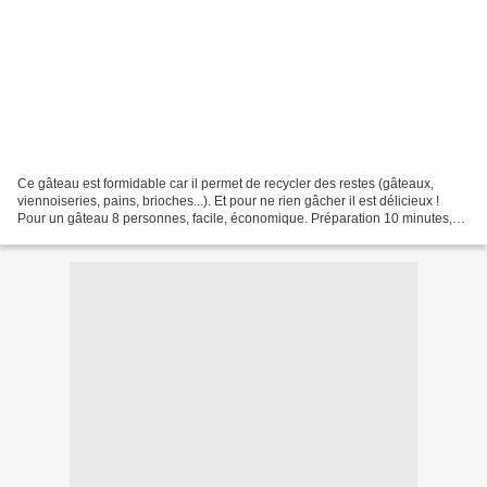
Ce gâteau est formidable car il permet de recycler des restes (gâteaux,
viennoiseries, pains, brioches...). Et pour ne rien gâcher il est délicieux !
Pour un gâteau 8 personnes, facile, économique. Préparation 10 minutes,
cuisson 50 minutes. - 400g de...