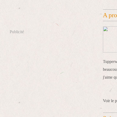
A pr
Publicité
Tupperwa
beaucoup
j'aime q
Voir le p