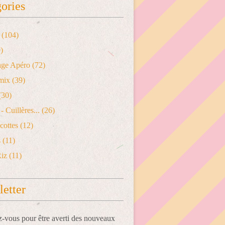
ories
(104)
)
age Apéro
(72)
mix
(39)
(30)
- Cuillères...
(26)
cottes
(12)
s
(11)
Riz
(11)
etter
vous pour être averti des nouveaux