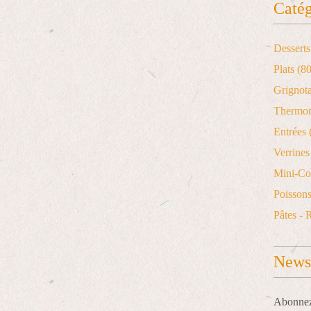
Catég
Desserts
Plats
(80
Grignot
Thermo
Entrées
Verrines 
Mini-Co
Poisson
Pâtes - 
Newsl
Abonnez-