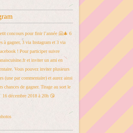
gram
photos