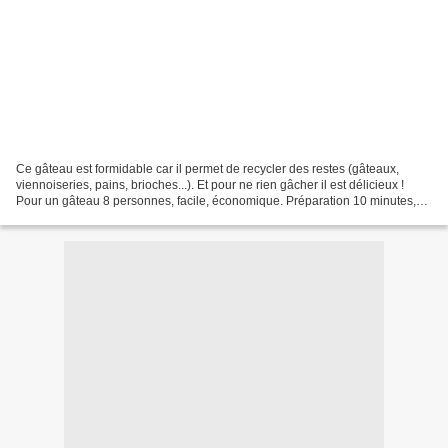
Ce gâteau est formidable car il permet de recycler des restes (gâteaux,
viennoiseries, pains, brioches...). Et pour ne rien gâcher il est délicieux !
Pour un gâteau 8 personnes, facile, économique. Préparation 10 minutes,
cuisson 50 minutes. - 400g de...