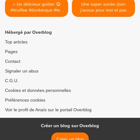
< Un délicieux goûter 😋
Une super soirée (bon
#itcoffee #dunkerque #tea
j'avoue pour moi et pas
#chailatte #lemonpie
pour mon cheri 😉) 👍🏼🎼🍻
#yummy @It Coffee
🍻🍻#wasp #concert
#thecrimsonidol #paris
Hébergé par Overblog
#elyseemontmartre
@Elysée Montmartre >
Top articles
Pages
Contact
Signaler un abus
C.G.U.
Cookies et données personnelles
Préférences cookies
Voir le profil de Anaïs sur le portail Overblog
Créer un blog sur Overblog
Créer un blog