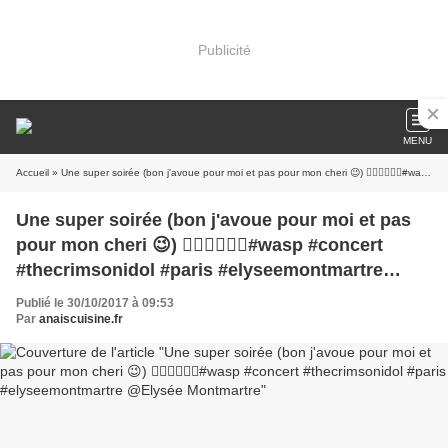
Publicité
MENU
Accueil
» Une super soirée (bon j'avoue pour moi et pas pour mon cheri 😉) 👍🏼🎼🍻🍻🍻#wasp #concert #thecrimsonidol #paris #elyseemontmartre @Elysée Montmartre
Une super soirée (bon j'avoue pour moi et pas
pour mon cheri 😉) 👍🏼🎼🍻🍻🍻#wasp #concert
#thecrimsonidol #paris #elyseemontmartre
@Elysée Montmartre
Publié le 30/10/2017 à 09:53
Par
anaiscuisine.fr