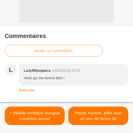
Commentaires
Ajouter un commentaire
L
LadyMilonguera
18/03/2018 20:16
Voilà qui me donne faim !
Répondre
< Salade exotique mangue
Pizzas maison, pâte avec
crevettes avocat
un peu de farine de
châtaigne miam 😋
#pizzamaison #pizzatime