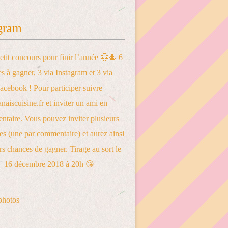
gram
photos