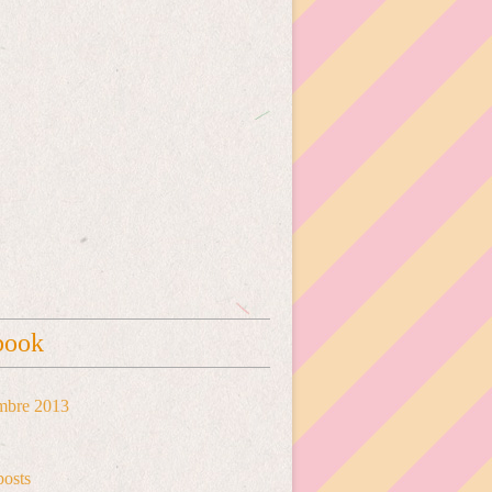
book
mbre 2013
posts