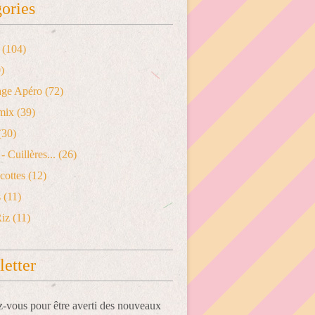
ories
(104)
)
age Apéro
(72)
mix
(39)
(30)
- Cuillères...
(26)
cottes
(12)
s
(11)
Riz
(11)
etter
vous pour être averti des nouveaux