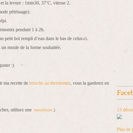
t la levure : 1min30, 37’C, vitesse 2.
(mode pétrissage).
 épi.
hermomix pendant 1 à 2h.
n petit bol rempli d’eau dans le bas de celui-ci.
s un moule de la forme souhaitée.
uster :)
ir ma recette de
brioche au thermomix
, vous la garderez en
Face
nches, utilisez une
13 déce
trancheuse
;)
Plus de 