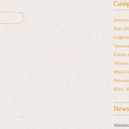
Catég
Desserts
Plats
(80
Grignot
Thermo
Entrées
Verrines 
Mini-Co
Poisson
Pâtes - 
Newsl
Abonnez-