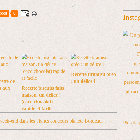
post
0
Insta
Recette tiramisu oréo
cette de
: un délice !
s aux
Recette biscuits faits
maison, un délice !
(coco chocolat)
rapide et facile
Retour week-end dans les vignes concours planète Bordeaux (château le Sèpe)
Plus de 