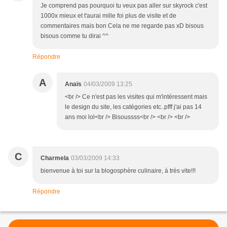
Je comprend pas pourquoi tu veux pas aller sur skyrock c'est
1000x mieux et t'aurai mille foi plus de visite et de
commentaires mais bon Cela ne me regarde pas xD bisous
bisous comme tu dirai ^^
Répondre
A
Anaïs
04/03/2009 13:25
<br /> Ce n'est pas les visites qui m'intéressent mais
le design du site, les catégories etc..pfff j'ai pas 14
ans moi lol<br /> Bisoussss<br /> <br /> <br />
C
Charmela
03/03/2009 14:33
bienvenue à toi sur la blogosphère culinaire, à très vite!!!
Répondre