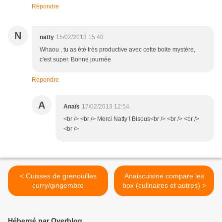
Répondre
N
natty
15/02/2013 15:40
Whaou , tu as été très productive avec cette boite mystère,
c'est super. Bonne journée
Répondre
A
Anaïs
17/02/2013 12:54
<br /> <br /> Merci Natty ! Bisous<br /> <br /> <br />
<br />
< Cuisses de grenouilles
Anaiscuisine compare les
curry/gingembre
box (culinaires et autres) >
Hébergé par Overblog