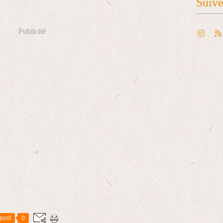
Suiv
Publicité
post
0