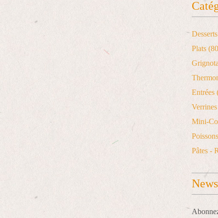
Catég
Desserts
Plats
(80
Grignot
Thermo
Entrées
Verrines 
Mini-Co
Poisson
Pâtes - 
Newsl
Abonnez-