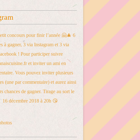
gram
photos