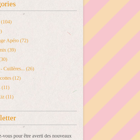
ories
(104)
)
age Apéro
(72)
mix
(39)
(30)
- Cuillères...
(26)
cottes
(12)
s
(11)
Riz
(11)
etter
vous pour être averti des nouveaux