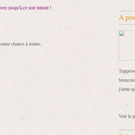
vez jusqu'à ce soir minuit !
A pr
onne chance à toutes.
Tupperwa
beaucoup
j'aime q
Voir le p