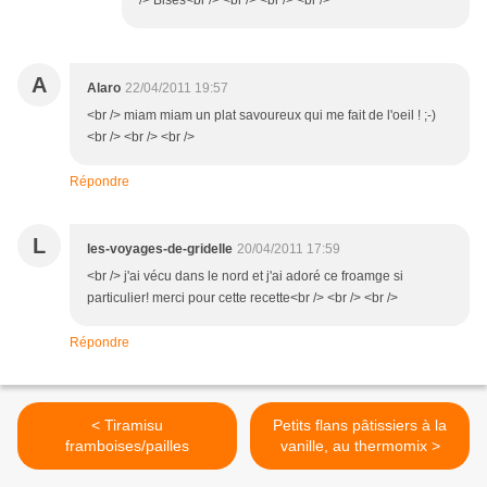
/> Bises<br /> <br /> <br /> <br />
A
Alaro
22/04/2011 19:57
<br /> miam miam un plat savoureux qui me fait de l'oeil ! ;-)
<br /> <br /> <br />
Répondre
L
les-voyages-de-gridelle
20/04/2011 17:59
<br /> j'ai vécu dans le nord et j'ai adoré ce froamge si
particulier! merci pour cette recette<br /> <br /> <br />
Répondre
< Tiramisu
Petits flans pâtissiers à la
framboises/pailles
vanille, au thermomix >