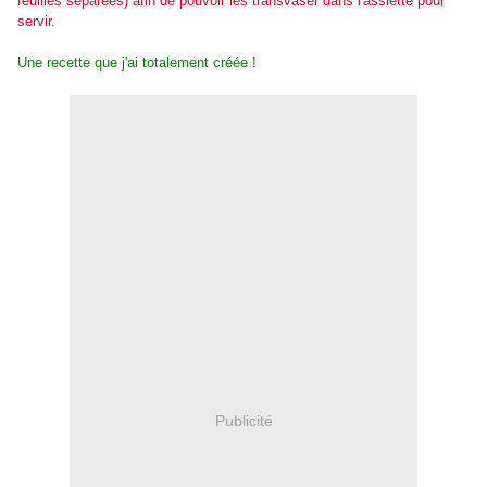
feuilles séparées) afin de pouvoir les transvaser dans l'assiette pour
servir.
Une recette que j'ai totalement créée !
Publicité