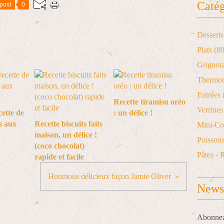
Catég
post
0
Desserts
Plats
(80
Grignot
Thermo
Entrées
Recette tiramisu oréo
Verrines 
cette de
: un délice !
s aux
Recette biscuits faits
Mini-Co
maison, un délice !
Poisson
(coco chocolat)
Pâtes - 
rapide et facile
Houmous délicieux façon Jamie Oliver
Newsl
Abonnez-