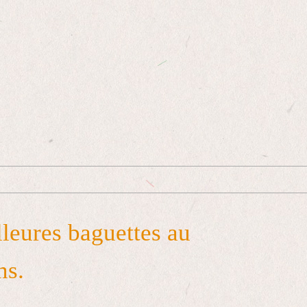
lleures baguettes au
ns.