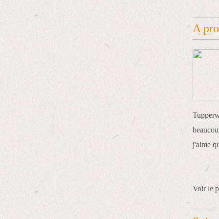
A pr
Tupperwa
beaucoup
j'aime q
Voir le p