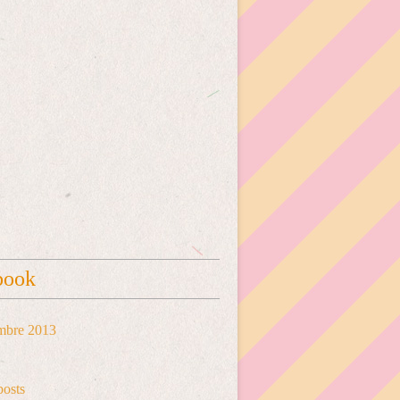
book
mbre 2013
posts