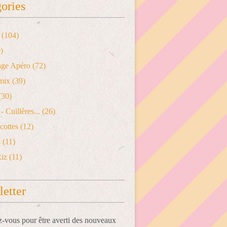
ories
(104)
)
age Apéro
(72)
mix
(39)
(30)
- Cuillères...
(26)
cottes
(12)
s
(11)
Riz
(11)
etter
vous pour être averti des nouveaux