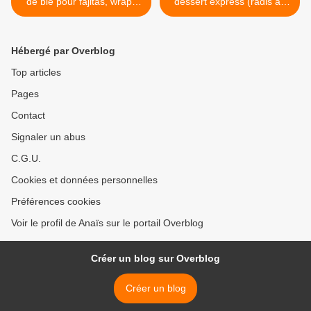
de blé pour fajitas, wraps
dessert express (radis au
etc...)
curly et salade d'ananas) >
Hébergé par Overblog
Top articles
Pages
Contact
Signaler un abus
C.G.U.
Cookies et données personnelles
Préférences cookies
Voir le profil de Anaïs sur le portail Overblog
Créer un blog sur Overblog
Créer un blog