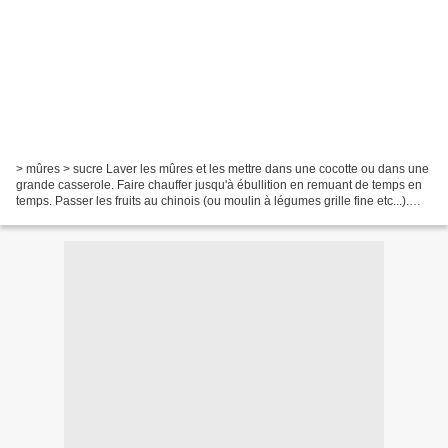
> mûres > sucre Laver les mûres et les mettre dans une cocotte ou dans une
grande casserole. Faire chauffer jusqu'à ébullition en remuant de temps en
temps. Passer les fruits au chinois (ou moulin à légumes grille fine etc...).
Peser le jus ainsi obtenu....