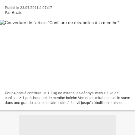
Publié le 23/07/2011 à 07:17
Par
Anaïs
Pour 4 pots à confiture : > 1,2 kg de mirabelles dénoyautées > 1 kg de
confisuc > 1 petit bouquet de menthe fraîche Verser les mirabelles et le sucre
dans une grande cocotte et faire cuire à feu vif jusqu'à ébullition. Laisser
bouillir 10 minutes en écumant...